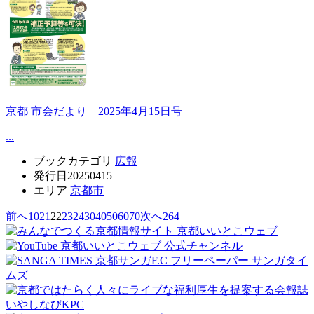
京都 市会だより 2025年4月15日号
...
ブックカテゴリ
広報
発行日
20250415
エリア
京都市
前へ
10
21
22
23
24
30
40
50
60
70
次へ
264