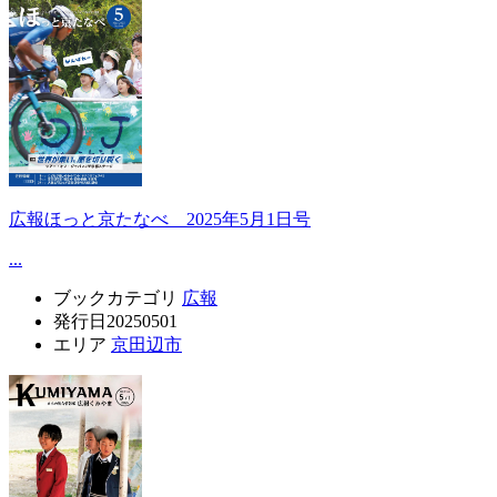
広報ほっと京たなべ 2025年5月1日号
...
ブックカテゴリ
広報
発行日
20250501
エリア
京田辺市