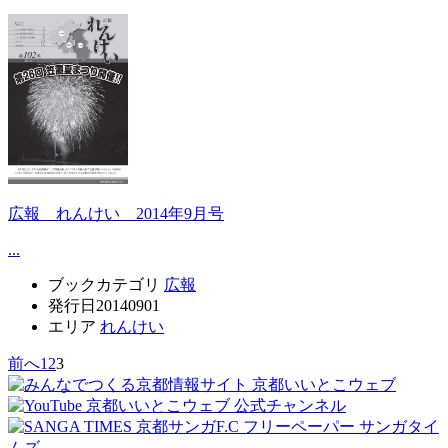
広報 れんけい 2014年9月号
...
ブックカテゴリ
広報
発行日
20140901
エリア
れんけい
前へ
1
2
3