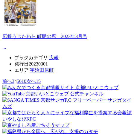
広報うじたわら 町民の窓 2023年3月号
...
ブックカテゴリ
広報
発行日
20230301
エリア
宇治田原町
前へ
3
4
5
6
10
次へ
15