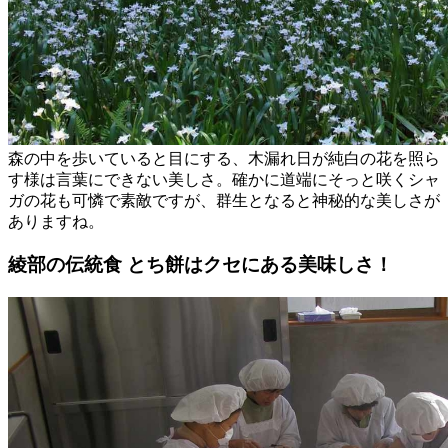
森の中を歩いていると目にする、木漏れ日が純白の花を照ら
す様は言葉にできない美しさ。確かに道端にそっと咲くシャ
ガの花も可憐で素敵ですが、群生となると神秘的な美しさが
ありますね。
綾部の伝統食 とち餅はクセにある美味しさ！