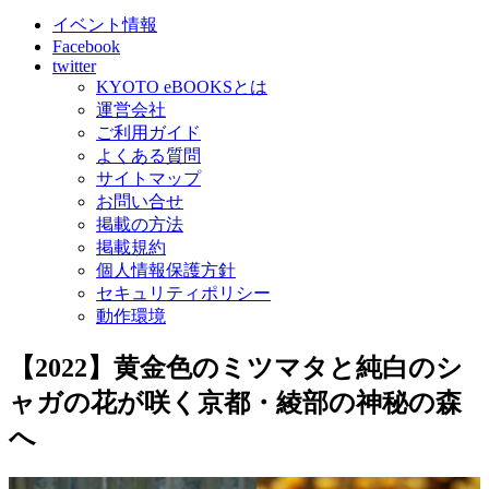
イベント情報
Facebook
twitter
KYOTO eBOOKSとは
運営会社
ご利用ガイド
よくある質問
サイトマップ
お問い合せ
掲載の方法
掲載規約
個人情報保護方針
セキュリティポリシー
動作環境
【2022】黄金色のミツマタと純白のシ
ャガの花が咲く京都・綾部の神秘の森
へ