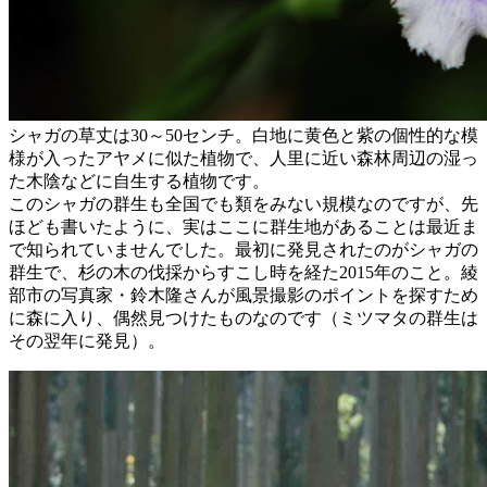
シャガの草丈は30～50センチ。白地に黄色と紫の個性的な模
様が入ったアヤメに似た植物で、人里に近い森林周辺の湿っ
た木陰などに自生する植物です。
このシャガの群生も全国でも類をみない規模なのですが、先
ほども書いたように、実はここに群生地があることは最近ま
で知られていませんでした。最初に発見されたのがシャガの
群生で、杉の木の伐採からすこし時を経た2015年のこと。綾
部市の写真家・鈴木隆さんが風景撮影のポイントを探すため
に森に入り、偶然見つけたものなのです（ミツマタの群生は
その翌年に発見）。