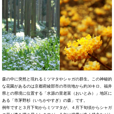
森の中に突然と現れるミツマタやシャガの群生。この神秘的
な花園があるのは京都府綾部市の市街地から約30キロ、福井
県との県境に位置する「水源の里老富（おいとみ）」地区に
ある「市茅野杉（いちかやすぎ）の森」です。
例年ですと３月下旬からミツマタが、４月下旬頃からシャガ