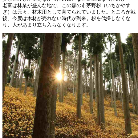
老富は林業が盛んな地で、この森の市茅野杉（いちかやす
ぎ）は元々、材木用として育てられていました。ところが戦
後、今度は木材が売れない時代が到来。杉を伐採しなくな
り、人があまり立ち入らなくなります。