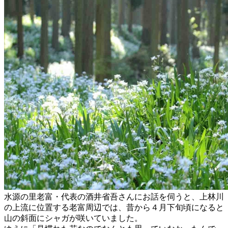
水源の里老富・代表の酒井省吾さんにお話を伺うと、上林川
の上流に位置する老富周辺では、昔から４月下旬頃になると
山の斜面にシャガが咲いていました。