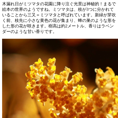
木漏れ日がミツマタの花園に降り注ぐ光景は神秘的！まるで
絵本の世界のようですね。ミツマタは、枝が3つに分かれて
いることから三又＝ミツマタと呼ばれています。新緑が芽吹
く前、枝先に小さな黄色の花が集まり、蜂の巣のような形を
した形の花が咲きます。樹高は約2メートル、香りはラベン
ダーのような甘い香りです。