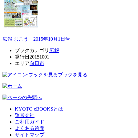
広報 むこう 2015年10月1日号
ブックカテゴリ
広報
発行日
20151001
エリア
向日市
ブックを見る
KYOTO eBOOKSとは
運営会社
ご利用ガイド
よくある質問
サイトマップ